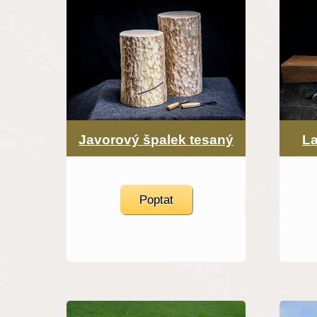
Javorový špalek tesaný
La
Poptat