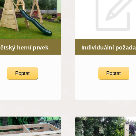
ětský herní prvek
Individuální požad
Poptat
Poptat