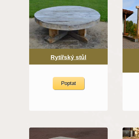
Rytířský stůl
Poptat