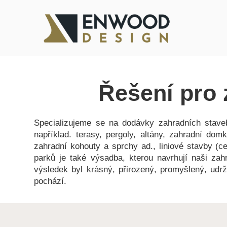
Řešení pro 
Specializujeme se na dodávky zahradních staveb 
například. terasy, pergoly, altány, zahradní dom
zahradní kohouty a sprchy ad., liniové stavby (ces
parků je také výsadba, kterou navrhují naši zah
výsledek byl krásný, přirozený, promyšlený, udr
pochází.