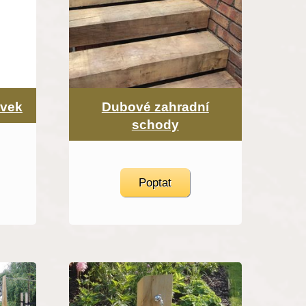
avek
Dubové zahradní
schody
Poptat