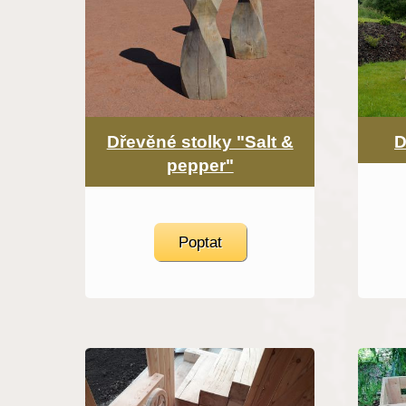
Dřevěné stolky "Salt &
D
pepper"
Poptat