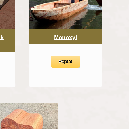
ek
Monoxyl
Poptat