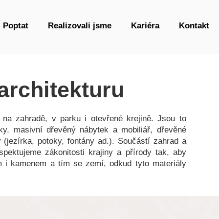
Poptat
Realizovali jsme
Kariéra
Kontakt
architekturu
 na zahradě, v parku i otevřené krejině. Jsou to
rvky, masivní dřevěný nábytek a mobiliář, dřevěné
y (jezírka, potoky, fontány ad.). Součástí zahrad a
pektujeme zákonitosti krajiny a přírody tak, aby
em i kamenem a tím se zemí, odkud tyto materiály