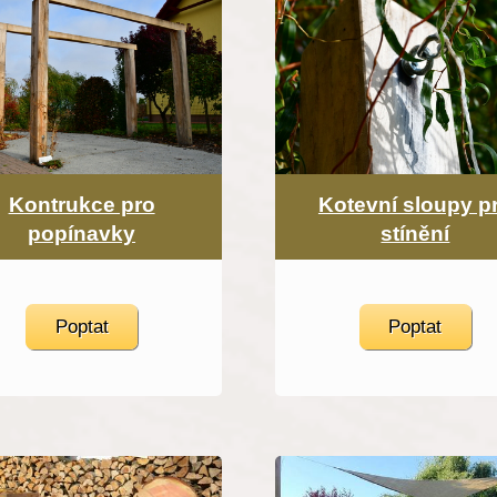
Kontrukce pro
Kotevní sloupy p
popínavky
stínění
Poptat
Poptat