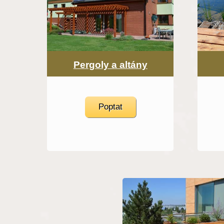
Pergoly a altány
Poptat