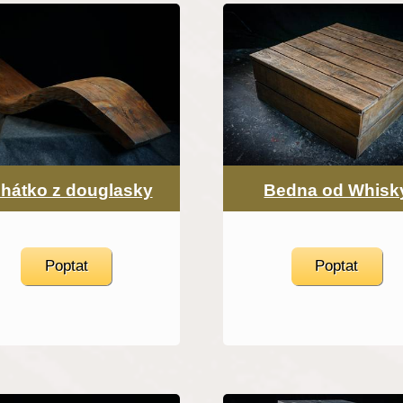
hátko z douglasky
Bedna od Whisk
Poptat
Poptat