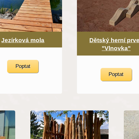
Jezírková mola
Dětský herní prv
"Vlnovka"
Poptat
Poptat