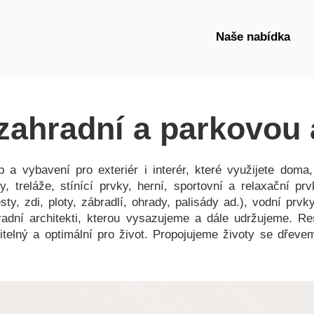
Naše nabídka
zahradní a parkovou 
a vybavení pro exteriér i interér, které využijete doma,
ky, treláže, stínící prvky, herní, sportovní a relaxační p
ty, zdi, ploty, zábradlí, ohrady, palisády ad.), vodní prvk
radní architekti, kterou vysazujeme a dále udržujeme. Res
žitelný a optimální pro život. Propojujeme životy se dřev