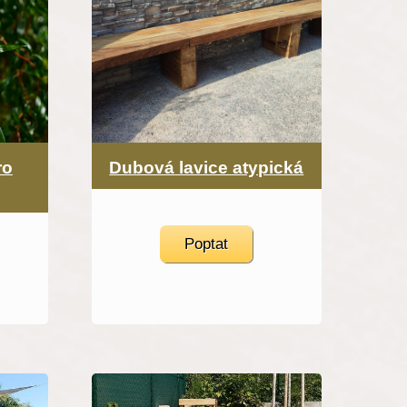
ro
Dubová lavice atypická
Poptat