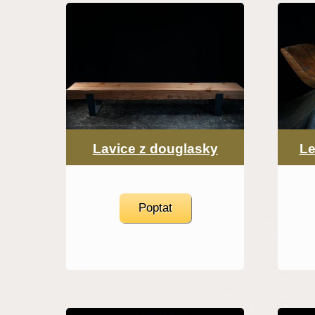
Lavice z douglasky
Le
Poptat