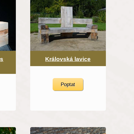
 s
Královská lavice
Poptat