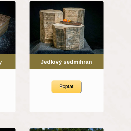
y
Jedlový sedmihran
Poptat