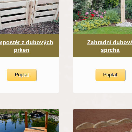
postér z dubových
Zahradní dubov
prken
sprcha
Poptat
Poptat