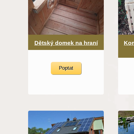
Dětský domek na hraní
Kom
Poptat