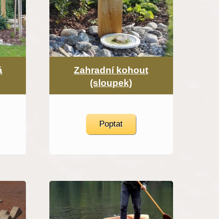
á
Zahradní kohout
(sloupek)
Poptat